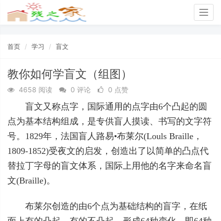
Togg
navig
首页
学习
盲文
教你如何学盲文（组图）
4658 阅读
0 评论
0 点赞
盲文又称点字，国际通用的点字由6个凸起的圆
点为基本结构组成，是专供盲人摸读、书写的文字符
号。1829年，法国盲人路易•布莱尔(Louls Braille，
1809-1852)受夜文的启发，创造出了以简单的凸点代
替拉丁字母的盲文体系，国际上用他的名字来命名盲
文(Braille)。
布莱尔创造的由6个点为基础结构的盲字，在纸
面上有的凸起，有的不凸起，形成64种变化，即64种