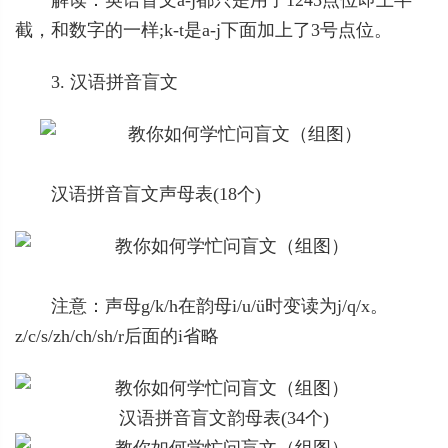
截，和数字的一样;k-t是a-j下面加上了3号点位。
3. 汉语拼音盲文
汉语拼音盲文声母表(18个)
注意：声母g/k/h在韵母i/u/ü时变读为j/q/x。
z/c/s/zh/ch/sh/r后面的i省略
汉语拼音盲文韵母表(34个)