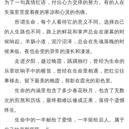
为了一句真情红语，付出心力交瘁的努力。有的人在
失落里苦度着夜的寒凉和心灵的伤痛。
所谓生命，每个人看待它的意义不同。选择自己
的人生路也不同，路上的鲜花和掌声总会在谢幕的时
候响起。羊肠小道，泥泞沼泽，总会在失魂落魄的时
候来临。夜也会变的异常的漫长和凄迷。
走进夕阳，越过晚霞，踽踽独行，曾经为生命的
乐章吹响手中的横笛，曾经在生命里相遇，把红尘往
事移去。留下最美的晚霞，剪影在霞光的彩色里。
生命的内涵里包含了多少春花秋月，包含了无数
次的煎熬和历练，最终都难以修成正果，落得个遗憾
终生。
生命中的一半献给了爱情，一半留给后人。属于