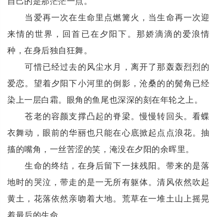
自己的是那茫茫一点。
当爱再一次在生命里点燃篝火，当生命再一次迎
来情的世界，回首已在夕阳下。那娇滴滴的爱浪情
种，在身后独自狂舞。
可惜已经过去的风尘水月，离开了那轰轰烈烈的
爱恋。望着夕阳下小河里的倒影，沧桑的的鬓角已经
染上一层白霜。眼角的鱼尾也深深的刻在年轮之上。
苍老的容颜支撑凸起的脊梁。慢慢转回头。看蝶
衣舞动，眼前的华丽也只能在心底掀起点点浪花。抽
搐的嘴角，一丝苦涩的笑，淹没在夕阳的余晖里。
生命的终结，在身后留下一抹残阳。带来的是落
地时的哭泣，带走的是一无所有躯体。清风依然吹起
黄土，花落依然亲吻着大地。荒草在一堆土山上摇晃
着最后的生命。