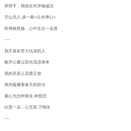
挥挥手，我就在对岸做减法
空山无人.谈一曲<云水禅心>
听禅曲悠扬，心中生出一朵莲
---
我不喜欢苦大仇深的人
敞开心窗让阳光流进身体
我的高原上花蕾正放
体内蕴藏着春天的担当
素心为念种善良.种慈悲
白莲一朵，心无形.万物生
---