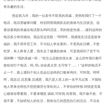
有乐趣的生活。
想起前几年，我的一位多年不联系的亲戚，突然给我打了一个
电话，电话里嘘寒问暖、特别同情我残疾后的身体与生活状况。说
着说着我的亲戚在电话那头呜呜泪流，哭的很是伤感......接到这样的
电话多少有些感动。我边笑边安慰：“呵呵呵，我感觉生活还是挺幸
福的，我不用辛苦工作、不与别人争名逐利，不受风吹日晒，不愁
吃穿，有人疼有人爱，我失去了健康的身体，可是我得到了安宁与
清闲啊！”我的亲戚一听：“你怎么还能笑得出来，这么些年我们都不
敢给你打个电话，呜..呜..你命真太苦.太可怜了......！”这样的电话不
止一个，路上遇到个别人也会以这样的口吻来询问、可怜我。呵呵
呵，我且过.且思量.且感恩，我只是人世上的一名平凡过客，不能给
他人带来光明也不想把痛苦分享给别人，不管你的怜悯.同情是否真
心都请你尊重我，不要来嘲笑.讽刺.可怜我.伤害我。我不偷不抢、不
借不要，不妨碍别人的生活，我有自己的思想自己的活法，不论在