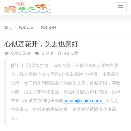
Togg
navig
首页
残友风采
残友原创
心似莲花开，失去也美好
6790 阅读
0 评论
49 点赞
[栏目介绍]词以抒情，诗以言志，应多位残疾人朋友的要
求，残之家微信公众号推出“残友原创”小栏目，接受原创
投稿，专门用来刊载残友们的原创文章，体裁不限，字数
不限，用文字来体味生活，表达我们的心声和感悟，投稿
方式为发送文章到电子邮箱
admin@yiaini.com。
今天为
大家带来一位残友的投稿文章，在文章结尾附有作者简
介。