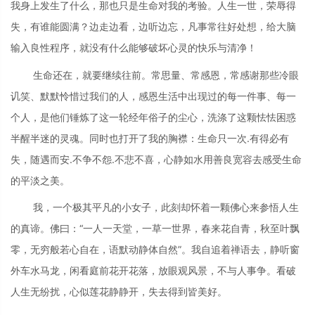
我身上发生了什么，那也只是生命对我的考验。人生一世，荣辱得
失，有谁能圆满？边走边看，边听边忘，凡事常往好处想，给大脑
输入良性程序，就没有什么能够破坏心灵的快乐与清净！
生命还在，就要继续往前。常思量、常感恩，常感谢那些冷眼
讥笑、默默怜惜过我们的人，感恩生活中出现过的每一件事、每一
个人，是他们锤炼了这一轮经年俗子的尘心，洗涤了这颗怯怯困惑
半醒半迷的灵魂。同时也打开了我的胸襟：生命只一次.有得必有
失，随遇而安.不争不怨.不悲不喜，心静如水用善良宽容去感受生命
的平淡之美。
我，一个极其平凡的小女子，此刻却怀着一颗佛心来参悟人生
的真谛。佛曰：“一人一天堂，一草一世界，春来花自青，秋至叶飘
零，无穷般若心自在，语默动静体自然”。我自追着禅语去，静听窗
外车水马龙，闲看庭前花开花落，放眼观风景，不与人事争。看破
人生无纷扰，心似莲花静静开，失去得到皆美好。