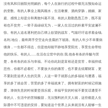
没有风和日丽阳光明媚的，每个人在旅行的过程中都无法预知命运
的变数。有的人事业上顺风顺水，生活奢糜、酒肉穿肠，婚姻、家
庭、感情上却是分和离散纠葛不清。有的人勤勤恳恳工作，既不富
裕也不贫穷，一辈子虽碌碌无为，一家人生活过的朴素平安波澜不
惊。有的人追名逐利把自己绑上欲望的战车，气喘吁吁追求着金钱.
名利.地位，最终两手空空走向贪腐的下坡路。有的人年少不幸重病
缠身，一生都不得志，但是他却能平静地享受阳光，享受生命带给
他的快乐。有的人......生活在尘世中的你.我.他各有各的辛酸与苦
楚，各有各的欢乐与幸福。不论你此刻是富裕还是贫苦，幸福抑或
悲伤，你都不必着忙，不要放大你的痛苦，也不要去炫耀财富，更
不要刻意追求人生的完美，人这一辈子就那么的多福祉与遭遇，福
享的多了就会苦，苦受的多了幸福就来了。拥有财富的时候记得施
爱，潦倒失意的时候要坚强乐观，幸福平安的时候不要笑话遭受不
幸的人，生活中的苦辣酸甜，无法预料的天灾人祸，这些都是人生
际遇中不可违逆的安排，要知道这个世界上从来就没有人能够一生