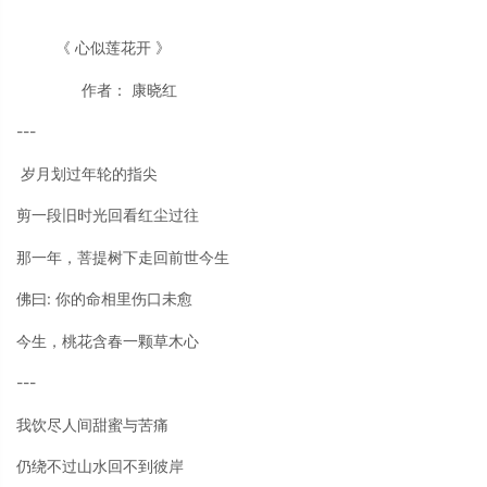
《 心似莲花开 》
作者： 康晓红
---
岁月划过年轮的指尖
剪一段旧时光回看红尘过往
那一年，菩提树下走回前世今生
佛曰: 你的命相里伤口未愈
今生，桃花含春一颗草木心
---
我饮尽人间甜蜜与苦痛
仍绕不过山水回不到彼岸