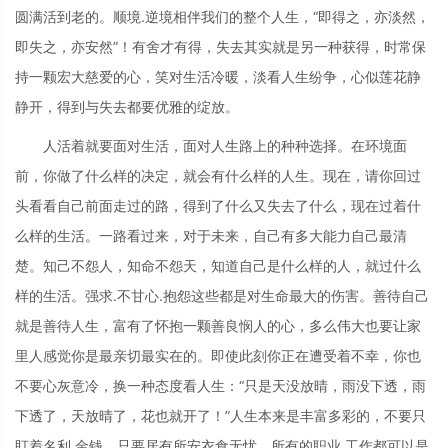
圆满活到老的。顺境.逆境相伴我们的整个人生，“即得之，亦淡然，
即失之，亦安然”！有舍才有得，失去其实就是另一种获得，时常保
持一颗宏大慈爱的心，笑对生活冷暖，淡看人生纷争，心似莲花静
静开，得到与失去都要优雅的绽放。
人活着就要面对生活，面对人生路上的种种选择。在环境面
前，你做了什么样的决定，就会有什么样的人生。现在，请你回过
头看看自己前面走过的路，得到了什么又失去了什么，现在过着什
么样的生活。一路看过来，对于未来，自己有多大能力自己最清
楚。知己不怨人，知命不怨天，知道自己是什么样的人，就过什么
样的生活。强求.不甘心.抱怨这些都是对生命最大的伤害。善待自己
就是善待人生，富有了怀抱一颗善良悯人的心，多么伟大也要让家
里人感觉你是最亲切最实在的。即使此刻你正在遭受着不幸，你也
不要心灰意冷，换一种态度看人生：“只是天没放晴，雨没下透，雨
下透了，天放晴了，花也就开了！”人生本来是丰富多彩的，不要只
盯着名利.金钱，只要居有所安衣食无忧，所有的职业.工作都可以是