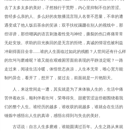
去了太多太多的美好，孑然独行于荒野，内心里抑制不住的苦涩。
曾经多么亲的人、多么好的友散播流言毁人名誉不思量，不幸的遭
遇变成了他人饭后茶余的笑谈；双手扶杖蹒跚在别人的视线中，那
些诽谤，那些嘲讽的语言刺激着性觉与神经，撕裂的伤口疼痛常常
无处安放。求助的目光换回的是无言的拒绝，真诚的情谊也被利益
冲刷得面目全非......谁的人生面临过如此的残酷？人世间还有什么样
的坎坷与磨难呢？谁又能在艰难困苦面前表现的平静淡定呢？一路
走过来，阅读生活冷暖，体悟世态炎凉，人生本无常，唯心宽方能
制约异念，看开了，想开了，挺过去，前面就是一片艳阳天。
人，来这世间走一遭，其实就是为了来体验人生的，生活中痛
苦伴着欢乐，顺利伴着坎坷，荣辱得失、甜蜜苦涩这些都围绕着我
们的整个人生。谁经历的越多，谁收获的就越多，谁就会在生活的
锤炼中感悟出人生的真谛，感悟出得到与失去的美好。
古话说：自古人生多磨难，谁能圆满过百年。人生之路从来就