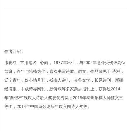
作者介绍：
康晓红 常用笔名: 心雨 。1977年出生，与2002年意外受伤致高位
截瘫，
终年与轮椅为伴，喜欢书写诗歌、散文。
作品散见于 诗潮，
辽宁青年，好心情月刊，残疾人杂志，齐鲁文学，长风诗刊
，新疆
中成诗界网刊，新诗歌等多家杂志报刊上，获得过
2014
经济报，
“
”
2015
年
自强杯
残疾人诗歌大奖赛优秀奖；
年泰州象棋大师征文三
2014
等奖；
年中国诗歌论坛年度入围诗人奖等。