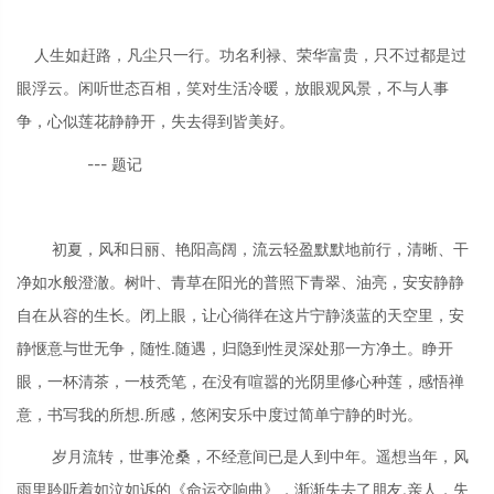
人生如赶路，凡尘只一行。功名利禄、荣华富贵，只不过都是过
眼浮云。闲听世态百相，笑对生活冷暖，放眼观风景，不与人事
争，心似莲花静静开，失去得到皆美好。
--- 题记
初夏，风和日丽、艳阳高阔，流云轻盈默默地前行，清晰、干
净如水般澄澈。树叶、青草在阳光的普照下青翠、油亮，安安静静
自在从容的生长。闭上眼，让心徜徉在这片宁静淡蓝的天空里，安
静惬意与世无争，随性.随遇，归隐到性灵深处那一方净土。睁开
眼，一杯清茶，一枝秃笔，在没有喧嚣的光阴里修心种莲，感悟禅
意，书写我的所想.所感，悠闲安乐中度过简单宁静的时光。
岁月流转，世事沧桑，不经意间已是人到中年。遥想当年，风
雨里聆听着如泣如诉的《命运交响曲》，渐渐失去了朋友.亲人，失